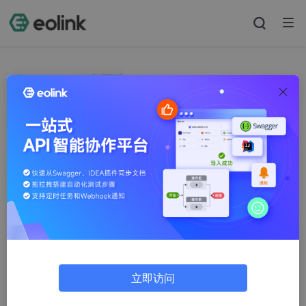
行业首发！Eolink「AI+API」新功
能正式开放内测！
Eolink
2023-06-29
AI 加持下 API 开发与测试管理平台的能力猜想！
Eolink
2023-06-28
重磅干货｜Eolink Apikit视频教程（全10课）
Eolink
2023-05-25
生态 | Eolink x 火线安全, 构建高效安全的一体化研测管理体系
前端搬砖小助手
2023-06-09
立即访问
API治理的最佳实践