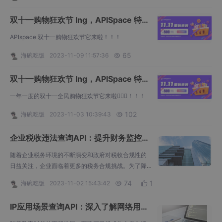
API可以通过传入企业名称、社会统一信用代码、法人
名称、法人身份证等信息，快速进行核验，确保这四
双十一购物狂欢节 Ing，APISpace 特惠
要素的一致性，从而提高对企业信息的信任度。 企业
等你来购
工商四要素核验API实现原理 企业工商四要素核验API
APIspace 双十一购物狂欢节它来啦！！！
的实现原理主要基于以下几个步骤： 企业工商四要素
65
核验
海碗吃饭
2023-11-09 11:57:36

双十一购物狂欢节 Ing，APISpace 特惠
等你来购
一年一度的双十一全民购物狂欢节它来啦！！！
102
海碗吃饭
2023-11-03 10:39:43

企业税收违法查询API：提升财务监控和
风险管理的关键利器
随着企业税务环境的不断演变和政府对税收合规性的
日益关注，企业面临着更多的税务合规挑战。为了降
低税务风险，提高财务监控水平，许多企业已经开始
74
1
海碗吃饭
2023-11-02 15:43:42


采用先进的工具和技术。其中之一，便是企业税收违
法查询API，这
IP应用场景查询API：深入了解网络用户
行为的利器