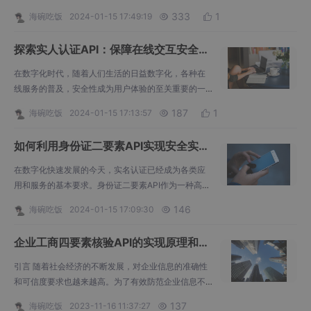
要组成部分，其数据的获取与分析对于企业的发展具
333
1
海碗吃饭
2024-01-15 17:49:19


有深远的影响。近年来，企业招投标信息API（应用程
序接口）的出现，为企业提供了一个便捷、高效的数
探索实人认证API：保障在线交互安全的
据获取途径，进一步赋能企业决策，创造无限可能。
关键一步
在数字化时代，随着人们生活的日益数字化，各种在
线服务的普及，安全性成为用户体验的至关重要的一
环。特别是在金融、电商、社交等领域，确保用户身
187
1
海碗吃饭
2024-01-15 17:13:57


份的真实性显得尤为重要。而实人认证API作为一种先
进的身份验证技术，正在成为保障在线交互安全的关
如何利用身份证二要素API实现安全实名
键一步。
认证？一文告诉你
在数字化快速发展的今天，实名认证已经成为各类应
用和服务的基本要求。身份证二要素API作为一种高效
的实名认证方式，被广泛应用于各个领域。本文将详
146
海碗吃饭
2024-01-15 17:09:30

细介绍如何利用身份证二要素API实现安全实名认证，
以及其带来的优势和价值。
企业工商四要素核验API的实现原理和功
能介绍
引言 随着社会经济的不断发展，对企业信息的准确性
和可信度要求也越来越高。为了有效防范企业信息不
实和欺诈行为，企业工商四要素核验API应运而生。该
137
海碗吃饭
2023-11-16 11:37:27
