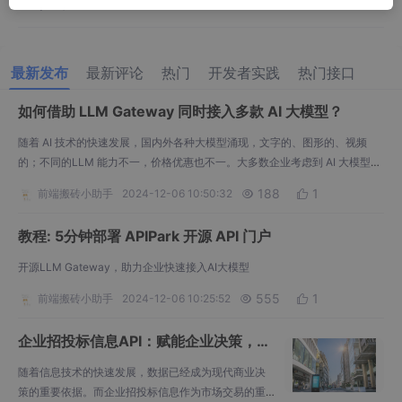
API小王子
2023-05-17
最新发布
最新评论
热门
开发者实践
热门接口
如何借助 LLM Gateway 同时接入多款 AI 大模型？
随着 AI 技术的快速发展，国内外各种大模型涌现，文字的、图形的、视频
的；不同的LLM 能力不一，价格优惠也不一。大多数企业考虑到 AI 大模型的
成本和大模型的能力差异等因素，往往会同时接入多款大模型轮换调用。 而
188
1
前端搬砖小助手
2024-12-06 10:50:32


不同 AI 供应商（包括开源和自托管模型）的 API 设计和调用方式不一致，导
致了开发人员和企业使用和管理 AI 服务的方式变得非常复杂。 APIPark 为大
教程: 5分钟部署 APIPark 开源 API 门户
家带来全新的 AI Ser
开源LLM Gateway，助力企业快速接入AI大模型
555
1
前端搬砖小助手
2024-12-06 10:25:52


企业招投标信息API：赋能企业决策，创
造无限可能
随着信息技术的快速发展，数据已经成为现代商业决
策的重要依据。而企业招投标信息作为市场交易的重